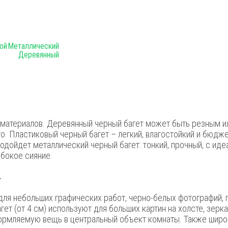
ой
Металлический
Деревянный
материалов. Деревянный черный багет может быть резным ил
о. Пластиковый черный багет – легкий, влагостойкий и бюдже
одойдет металлический черный багет: тонкий, прочный, с ид
убокое сияние.
т
для небольших графических работ, черно-белых фотографий, 
ет (от 4 см) используют для больших картин на холсте, зерк
ормляемую вещь в центральный объект комнаты. Также широк