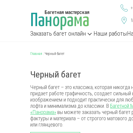
+
Багетная мастерская
П
а
н
о
р
а
м
а
Заказать багет онлайн
Наши работы
На
Главная
:
Черный багет
Черный багет
Черный багет – это классика, которая никогда 
придает работе графичность, создает сильный 
изображением и подходит практически для люб
лофта и минимализма до классики. В
Багетной 
«Панорама»
вы можете заказать черный багет 
фактуры и материала – от строгого матового д
или глянцевого.