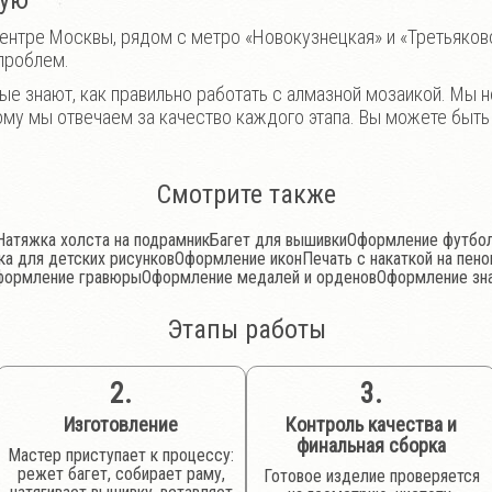
кую
ентре Москвы, рядом с метро «Новокузнецкая» и «Третьяковс
 проблем.
ые знают, как правильно работать с алмазной мозаикой. Мы 
ому мы отвечаем за качество каждого этапа. Вы можете быть
Смотрите также
Натяжка холста на подрамник
Багет для вышивки
Оформление футбол
а для детских рисунков
Оформление икон
Печать с накаткой на пено
формление гравюры
Оформление медалей и орденов
Оформление зн
Этапы работы
2.
3.
Изготовление
Контроль качества и
финальная сборка
Мастер приступает к процессу:
режет багет, собирает раму,
Готовое изделие проверяется