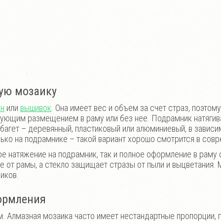
ую мозаику
ин
или
вышивок
. Она имеет вес и объем за счет страз, поэто
ующим размещением в раму или без нее. Подрамник натягива
агет – деревянный, пластиковый или алюминиевый, в зависи
лько на подрамнике – такой вариант хорошо смотрится в сов
е натяжение на подрамник, так и полное оформление в раму 
е от рамы, а стекло защищает стразы от пыли и выцветания.
ликов.
формления
. Алмазная мозаика часто имеет нестандартные пропорции, 