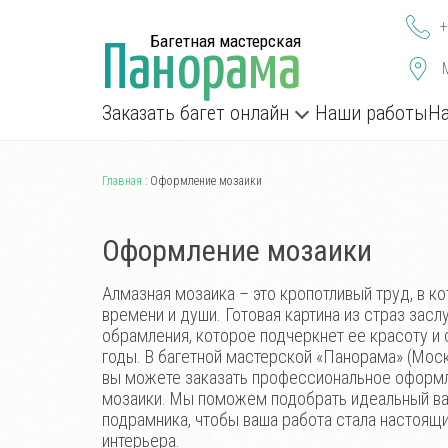
+
Багетная мастерская
П
а
н
о
р
а
м
а
Заказать багет онлайн
Наши работы
На
Главная
:
Оформление мозаики
Оформление мозаики
Алмазная мозаика – это кропотливый труд, в к
времени и души. Готовая картина из страз зас
обрамления, которое подчеркнет ее красоту и 
годы. В багетной мастерской «Панорама» (Моск
вы можете заказать профессиональное оформ
мозаики. Мы поможем подобрать идеальный ва
подрамника, чтобы ваша работа стала настоя
интерьера.